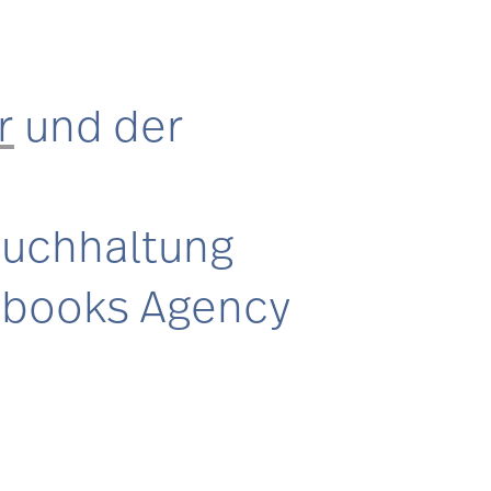
r
und der
Buchhaltung
hrbooks Agency