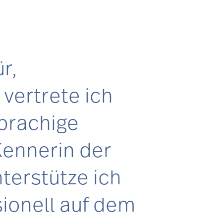
r,
vertrete ich
sprachige
Kennerin der
terstütze ich
sionell auf dem