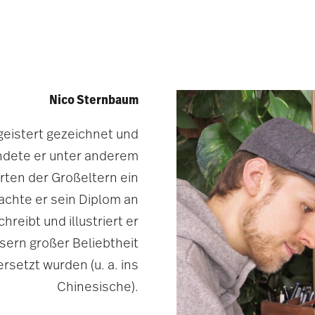
Nico Sternbaum
geistert gezeichnet und
undete er unter anderem
rten der Großeltern ein
chte er sein Diplom an
reibt und illustriert er
esern großer Beliebtheit
rsetzt wurden (u. a. ins
Chinesische).